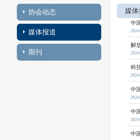
媒体
协会动态
中
媒体报道
202
解
期刊
202
科
202
中
202
中
202
中