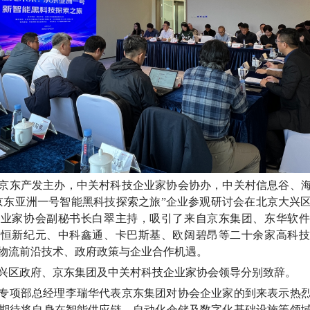
由京东产发主办
，
中关村科技企业家协会协办，中关村信息谷、
京东亚洲一号智能黑科技探索之旅”企业参观研讨会在北京大兴
企业家协会副秘书长白翠主持，吸引了来自京东集团、东华软件
大恒新纪元、中科鑫通、卡巴斯基、欧阔碧昂等二十余家高科技
物流前沿技术、政府政策与企业合作机遇。
兴区政府、京东集团及中关村科技企业家协会领导分别致辞。
专项部总经理李瑞华代表京东集团对协会企业家的到来表示热
期待将自身在智能供应链、自动化仓储及数字化基础设施等领